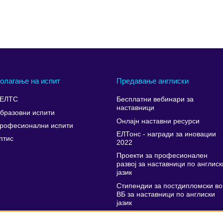
олагање на испит
Предавање англиски
ЕЛТС
Бесплатни вебинари за
наставници
бразовни испити
Онлајн наставни ресурси
рофесионални испити
ЕЛТонс - награди за иновации
птис
2022
Проекти за професионален
развој за наставници по англиск
јазик
Стипендии за постдипломски во
ВБ за наставници по англиски
јазик
Поддршка за усовршување на