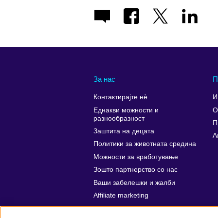
За нас
П
Контактирајте нè
И
Еднакви можности и
О
разнообразност
П
Заштита на децата
A
Политики за животната средина
Можности за вработување
Зошто партнерство со нас
Ваши забелешки и жалби
Affiliate marketing