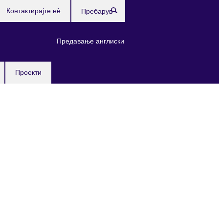
Контактирајте нè
Пребарувај
Предавање англиски
Проекти