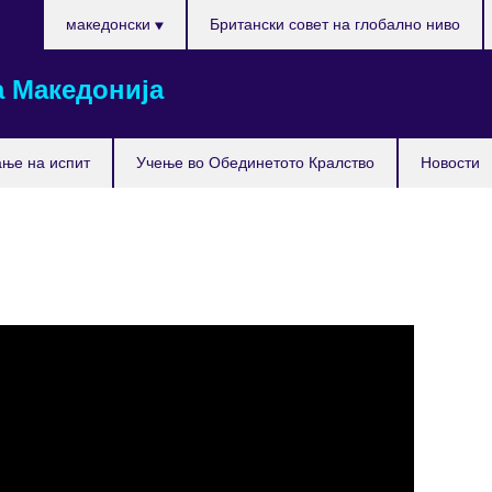
Изберете
македонски
Британски совет на глобално ниво
го
вашиот
 Македонија
јазик
ње на испит
Учење во Обединетото Кралство
Новости