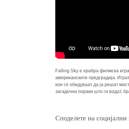
Falling Sky е храбра филмска игр
американските предградија. Игра
кои се обидуваат да ја решат мис
загадочни пораки што ги водат, бр
Споделете на социјални