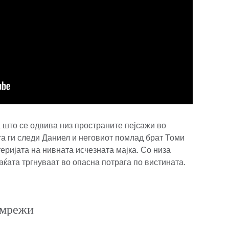
а што се одвива низ пространите пејсажи во
та ги следи Даниел и неговиот помлад брат Томи
теријата на нивната исчезната мајка. Со низа
аќата тргнуваат во опасна потрага по вистината.
 мрежи