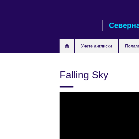
Skip
to
main
Северна
content
Учете англиски
Полага
Falling Sky