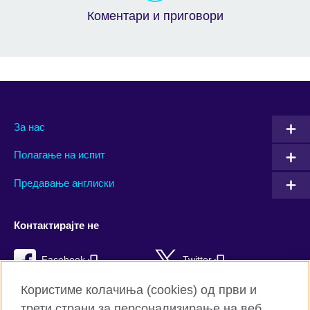
Коментари и приговори
За нас
Полагање на испит
Предавање англиски
Контактирајте не
Facebook
Twitter
Користиме колачиња (cookies) од први и
YouTube
Flickr
трети страни за персонализирање на веб