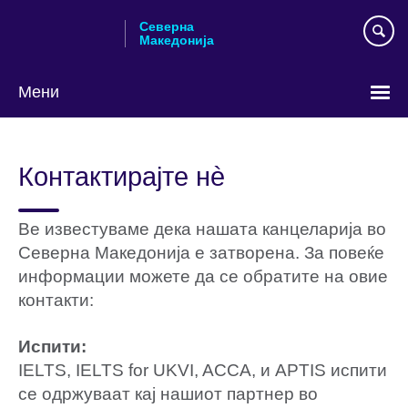
Skip
Северна
to
Македонија
main
content
Мени
Изберете
го
Контактирајте нè
вашиот
јазик
Ве известуваме дека нашата канцеларија во
Северна Македонија е затворена. За повеќе
информации можете да се обратите на овие
контакти:
Испити:
IELTS, IELTS for UKVI, ACCA, и APTIS испити
се одржуваат кај нашиот партнер во