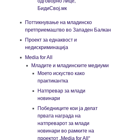
одговорно лице,
БидиСвој.мк
Поттикнување на младинско
претприемаштво во Западен Балкан
Проект за еднаквост и
недискриминација
Media for All
Младите и младинските медиуми
Моето искуство како
практикантка
Натпревар за млади
новинари
Победниците кои ја делат
првата награда на
натпреварот за млади
новинари во рамките на
проектот „Media for All“