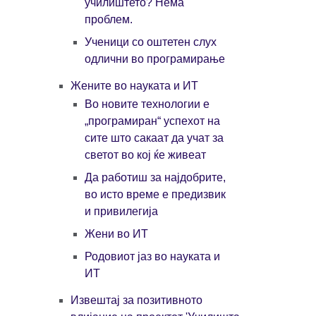
училиштето? Нема
проблем.
Ученици со оштетен слух
одлични во програмирање
Жените во науката и ИТ
Во новите технологии е
„програмиран“ успехот на
сите што сакаат да учат за
светот во кој ќе живеат
Да работиш за најдобрите,
во исто време е предизвик
и привилегија
Жени во ИТ
Родовиот јаз во науката и
ИТ
Извештај за позитивното