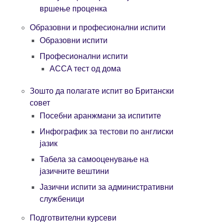
вршење проценка
Образовни и професионални испити
Образовни испити
Професионални испити
ACCA тест од дома
Зошто да полагате испит во Британски
совет
Посебни аранжмани за испитите
Инфографик за тестови по англиски
јазик
Табела за самооценување на
јазичните вештини
Јазични испити за административни
службеници
Подготвителни курсеви