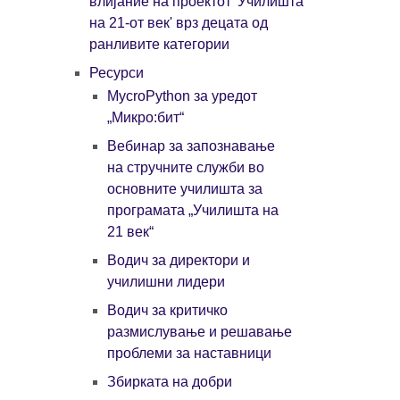
влијание на проектот 'Училишта
на 21-от век' врз децата од
ранливите категории
Ресурси
МycroPython за уредот
„Микро:бит“
Вебинар за запознавање
на стручните служби во
основните училишта за
програмата „Училишта на
21 век“
Водич за директори и
училишни лидери
Водич за критичко
размислување и решавање
проблеми за наставници
Збирката на добри