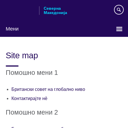
Skip
Северна
to
Македонија
main
content
Мени
Изберете
го
Site map
вашиот
јазик
Помошно мени 1
Британски совет на глобално ниво
Контактирајте нè
Помошно мени 2