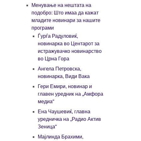
Mенување на нештата на
подобро: Што имаа да кажат
младите новинари за нашите
програми
Ѓурѓа Радуловиќ,
новинарка во Центарот за
истражувачко новинарство
во Црна Гора
Ангела Петровска,
новинарка, Види Вака
Гери Емири, новинар и
главен уредник на „Амфора
медиа“
Ена Чаушевиќ, главна
уредничка на „Радио Актив
Зеница“
Мајлинда Брахими,