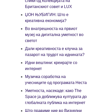
слики од Колекцијата на
Британскиот совет и LUX
ЏОН ЊУБИГИН: Што е
креативна економија?
Во внатрешноста на првиот
музеј на дигитална уметност во
светот
Дали креативноста е клучна за
пазарот на трудот на иднината?
Идни вештини: креирајте со
интернет
Музичка соработка на
учесниците од програмата Неста
Уметноста, насекаде: како The
Space ја доближува културата до
глобалната публика на интернет
Што правиме ние во Визуелни