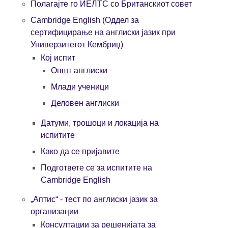
Полагајте го ИЕЛТС со Британскиот совет
Cambridge English (Oддел за
сертифицирање на англиски јазик при
Универзитетот Кембриџ)
Кој испит
Општ англиски
Млади ученици
Деловен англиски
Датуми, трошоци и локација на
испитите
Како да се пријавите
Подгответе се за испитите на
Cambridge English
„Aптис“ - тест по англиски јазик за
организации
Консултации за решенијата за