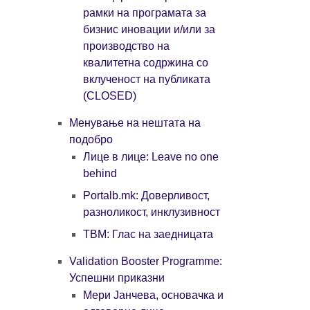
рамки на програмата за
бизнис иновации и/или за
производство на
квалитетна содржина со
вклученост на публиката
(CLOSED)
Mенување на нештата на
подобро
Лице в лице: Leave no one
behind
Portalb.mk: Доверливост,
разноликост, инклузивност
ТВМ: Глас на заедницата
Validation Booster Programme:
Успешни приказни
Мери Јанчева, основачка и