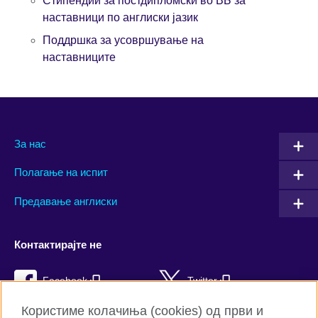
Стипендии за постдипломски во ВБ за
наставници по англиски јазик
Поддршка за усовршување на
наставниците
За нас
Полагање на испит
Предавање англиски
Контактирајте не
Facebook
Twitter
Користиме колачиња (cookies) од први и
YouTube
Flickr