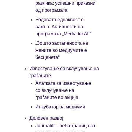
разлика: успешни приказни
од програмата
Родовата еднаквост е
важна: Активности на
програмата „Media for All“
„Зошто застапеноста на
жените во медиумите е
бесценета“
Известување со вклучување на
граѓаните
Алатката за известување
со вклучување на
граѓаните во акција
Инкубатор за медиуми
Деловен развој
Journalift – веб-страница за