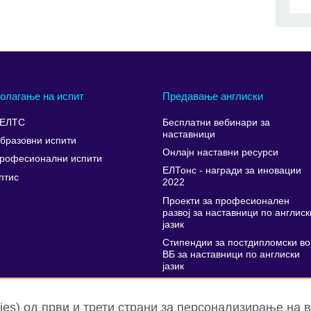
олагање на испит
Предавање англиски
ЕЛТС
Бесплатни вебинари за
наставници
бразовни испити
Онлајн наставни ресурси
рофесионални испити
ЕЛТонс - награди за иновации
птис
2022
Проекти за професионален
развој за наставници по англиск
јазик
Стипендии за постдипломски во
ВБ за наставници по англиски
јазик
Поддршка за усовршување на
наставниците
es) од први и трети страни за персонализирање на 