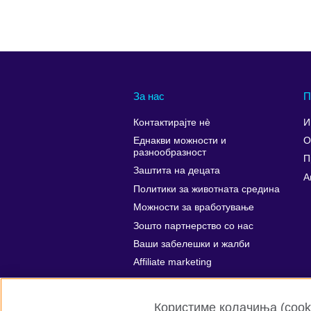
За нас
П
Контактирајте нè
И
Еднакви можности и
О
разнообразност
П
Заштита на децата
A
Политики за животната средина
Можности за вработување
Зошто партнерство со нас
Ваши забелешки и жалби
Affiliate marketing
Користиме колачиња (cooki