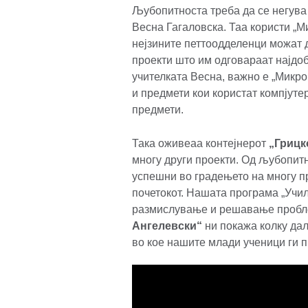
Љубопитноста треба да се негува 
Весна Гагаловска. Таа користи „Ми
нејзините петтоодделенци можат д
проекти што им одговараат најдоб
учителката Весна, важно е „Микро
и предмети кои користат компјутер,
предмети.
Така оживеаа контејнерот
„Грицк
многу други проекти. Од љубопит
успешни во градењето на многу пр
почетокот. Нашата програма „Учил
размислување и решавање пробле
Ангелевски“
ни покажа колку дал
во кое нашите млади ученици ги 