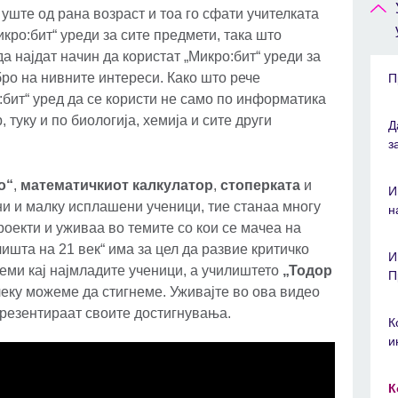
уште од рана возраст и тоа го сфати учителката
кро:бит“ уреди за сите предмети, така што
а најдат начин да користат „Микро:бит“ уреди за
ро на нивните интереси. Како што рече
П
:бит“ уред да се користи не само по информатика
 туку и по биологија, хемија и сите други
Д
з
о“
,
математичкиот калкулатор
,
стоперката
и
И
ни и малку исплашени ученици, тие станаа многу
н
оекти и уживаа во темите со кои се мачеа на
ишта на 21 век“ има за цел да развие критичко
И
ми кај најмладите ученици, а училиштето
„Тодор
П
еку можеме да стигнеме. Уживајте во ова видео
презентираат своите достигнувања.
К
и
К