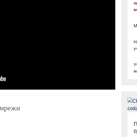
п
м
М
Н
у
У
в
 мрежи
П
о