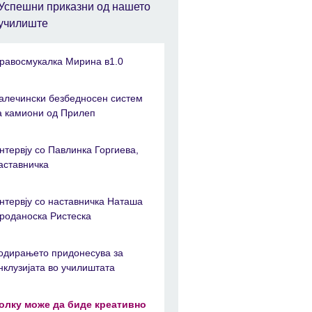
Успешни приказни од нашето
училиште
равосмукалка Мирина в1.0
алечински безбедносен систем
а камиони од Прилеп
нтервју со Павлинка Горгиева,
аставничка
нтервју со наставничка Наташа
роданоска Ристеска
одирањето придонесува за
нклузијата во училиштата
олку може да биде креативно