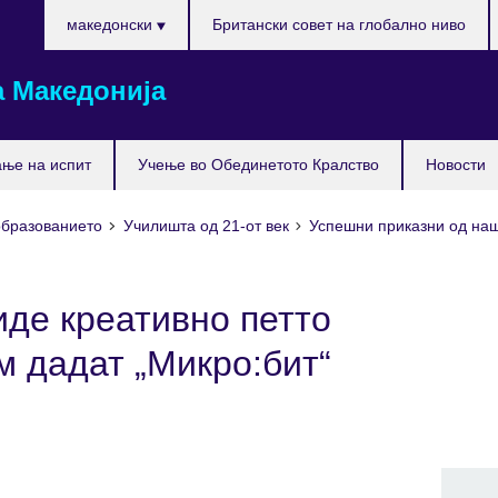
Изберете
македонски
Британски совет на глобално ниво
го
вашиот
 Македонија
јазик
ње на испит
Учење во Обединетото Кралство
Новости
образованието
Училишта од 21-от век
Успешни приказни од на
иде креативно петто
м дадат „Микро:бит“