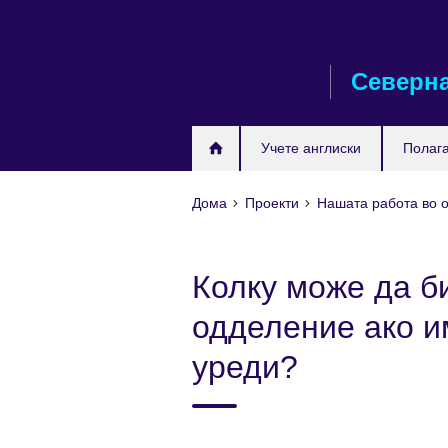
Skip
to
main
Северна
content
Учете англиски
Полага
Дома
Проекти
Нашата работа во 
Колку може да б
одделение ако и
уреди?