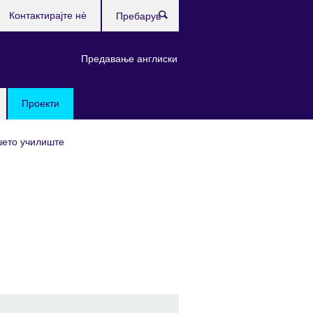
Контактирајте нè
Пребарувај
Предавање англиски
Проекти
шето училиште