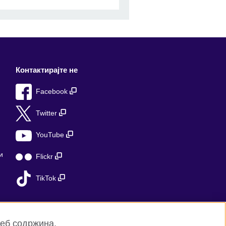
Контактирајте не
Facebook
Twitter
YouTube
и
Flickr
TikTok
веб содржина,