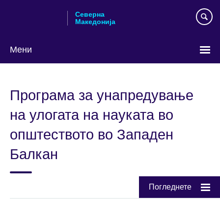
Skip
Северна
to
Македонија
main
content
Мени
Изберете
го
Програма за унапредување
вашиот
јазик
на улогата на науката во
општеството во Западен
Балкан
Погледнете