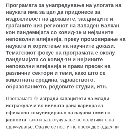
Програмата за унапредување на улогата на
науката има за цел да придонесе за
издржливост на државите, заедниците и
граѓаните низ регионот на Западен Балкан
кон пандемијата со ковид-19 и нејзините
неповолни влијанија, преку промовирање на
науката и користење на научните докази.
Тематскиот фокус на програмата е околу
пандемијата со ковид-19 и нејзините
неповолни влијанија и прави пресек на
различни сектори и теми, како што се
животната средина, здравството,
образованието, родовите студии, итн.
Програмата ќе
изгради капацитети на
млади
истражувачи во нивната рана кариера за
ефикасно комуницирање на научни теми
со
јавноста
, како и за вклучување во политиките на
одлучување. Ова ќе се постигне преку две одделни