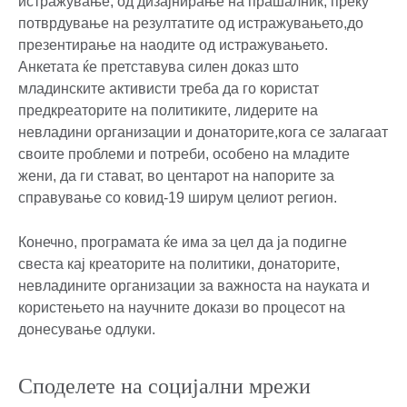
истражување, од дизајнирање на прашалник, преку
потврдување на резултатите од истражувањето,до
презентирање на наодите од истражувањето.
Анкетата ќе претставува силен доказ што
младинските активисти треба да го користат
предкреаторите на политиките, лидерите на
невладини организации и донаторите,кога се залагаат
своите проблеми и потреби, особено на младите
жени, да ги стават, во центарот на напорите за
справување со ковид-19 ширум целиот регион.
Конечно, програмата ќе има за цел да ја подигне
свеста кај креаторите на политики, донаторите,
невладините организации за важноста на науката и
користењето на научните докази во процесот на
донесување одлуки.
Споделете на социјални мрежи