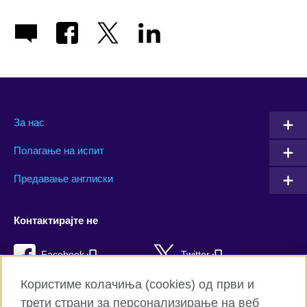
За нас
Полагање на испит
Предавање англиски
Контактирајте не
Facebook
Twitter
Користиме колачиња (cookies) од први и
YouTube
Flickr
трети страни за персонализирање на веб