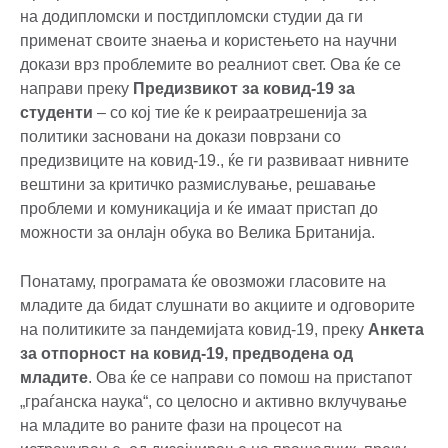
на додипломски и постдипломски студии да ги
применат своите знаења и користењето на научни
докази врз проблемите во реалниот свет. Ова ќе се
направи преку
Предизвикот за ковид
-19 за
студенти
– со кој тие ќе к реираатрешенија за
политики засновани на докази поврзани со
предизвиците на ковид-19., ќе ги развиваат нивните
вештини за критичко размислување, решавање
проблеми и комуникација и ќе имаат пристап до
можности за онлајн обука во Велика Британија.
Понатаму, програмата ќе овозможи гласовите на
младите да бидат слушнати во акциите и одговорите
на политиките за пандемијата ковид-19, преку
Анкета
за отпорност на ковид
-19, предводена од
младите
. Ова ќе се направи со помош на пристапот
„граѓанска наука“, со целосно и активно вклучување
на младите во раните фази на процесот на