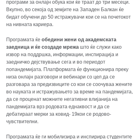
програми за онлајн обука кои ќе траат до три месеци.
Вкупно, во секоја од земјите на Западен Балкан ќе
бидат обучени до 50 истражувачи кои се на почетокот
на нивната кариера.
Програмата ќе
обедини жени од академската
заедница и ќе создаде мрежа
што ќе служи како
извор на поддршка, информации, инспирација и
заедничко дејствување сега и во периодот
попандемијата. Платформата ќе функционира преку
низа онлајн разговори и вебинари со цел да се
разговара за предизвиците со кои се соочуваа жените
во науката и истражувањето за време на пандемијата,
да се проценат можните негативни влијанија на
пандемијата врз родовата еднаквост и да се
дебатираат мерки за ковид- 19кои се родово-
чувствителни.
Програмата ќе ги мобилизира и инспирира студентите