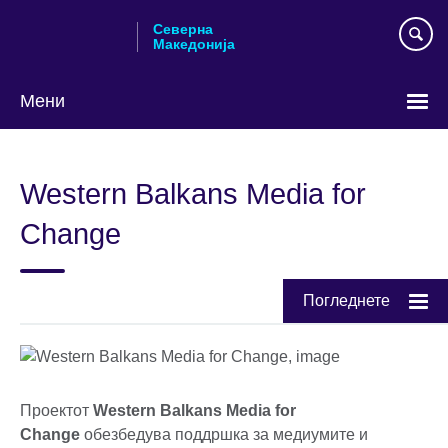
Skip
Северна
to
Македонија
main
content
Мени
Изберете
го
Western Balkans Media for
вашиот
јазик
Change
Погледнете
Проектот
Western Balkans Media for
Change
обезбедува поддршка за медиумите и