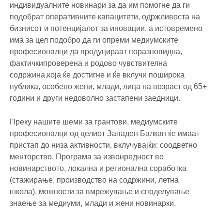
индивидуалните новинари за да им помогне да ги
подобрат оперативните капацитети, одржливоста на
бизнисот и потенцијалот за иновации, а истовремено
има за цел подобро да ги опреми медиумските
професионалци да продуцираат поразновидна,
фактичкипроверена и родово чувствителна
содржина,која ќе достигне и ќе вклучи поширока
публика, особено жени, млади, лица на возраст од 65+
години и други недоволно застапени заедници.
Преку нашите шеми за грантови, медиумските
професионалци од целиот Западен Балкан ќе имаат
пристап до низа активности, вклучувајќи: соодветно
менторство, Програма за извонредност во
новинарството, локална и регионална соработка
(стажирање, производство на содржини, летна
школа), можности за вмрежување и споделување
знаење за медиуми, млади и жени новинарки.