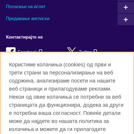
Полагање на испит
Предавање англиски
Контактирајте не
Facebook
Twitter
Користиме колачиња (cookies) од први и
YouTube
Flickr
трети страни за персонализирање на веб
TikTok
содржина, анализираме посети на нашите
веб страници и прилагодуваме реклами.
Некои од овие колачиња се потребни за веб
страницата да функционира, додека за други
Британски совет на глобално ниво
е потребна ваша согласност. Повеќе детали
Приватност и услови
може да најдете во нашата политика за
Колачиња
колачиња и можете да ги прилагодите
Мапа на страницата