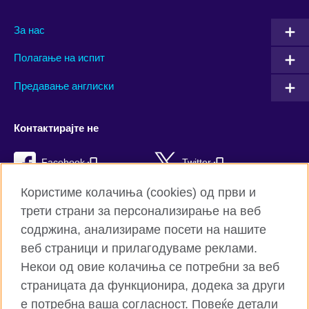
За нас
Полагање на испит
Предавање англиски
Контактирајте не
Facebook
Twitter
Користиме колачиња (cookies) од први и
YouTube
Flickr
трети страни за персонализирање на веб
TikTok
содржина, анализираме посети на нашите
веб страници и прилагодуваме реклами.
Некои од овие колачиња се потребни за веб
страницата да функционира, додека за други
Британски совет на глобално ниво
е потребна ваша согласност. Повеќе детали