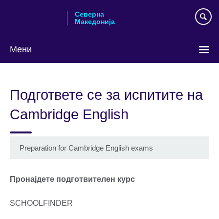
Skip
Северна
to
Македонија
main
content
Мени
Изберете
го
Подгответе се за испитите на
вашиот
јазик
Cambridge English
Preparation for Cambridge English exams
Пронајдете подготвителен курс
SCHOOLFINDER