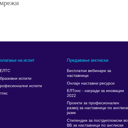
 мрежи
олагање на испит
Предавање англиски
ЕЛТС
Бесплатни вебинари за
наставници
бразовни испити
Онлајн наставни ресурси
рофесионални испити
ЕЛТонс - награди за иновации
птис
2022
Проекти за професионален
развој за наставници по англиск
јазик
Стипендии за постдипломски во
ВБ за наставници по англиски