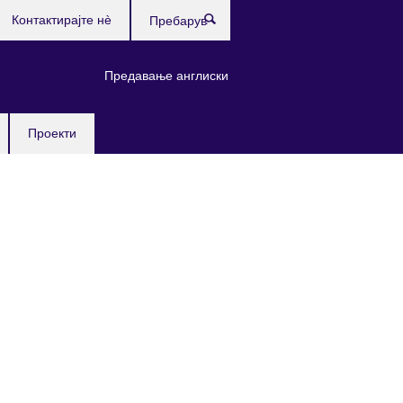
Контактирајте нè
Пребарувај
Предавање англиски
Проекти