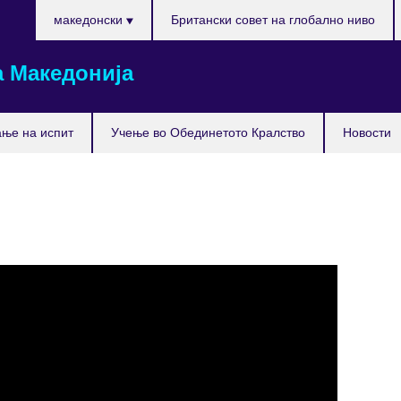
Изберете
македонски
Британски совет на глобално ниво
го
вашиот
 Македонија
јазик
ње на испит
Учење во Обединетото Кралство
Новости