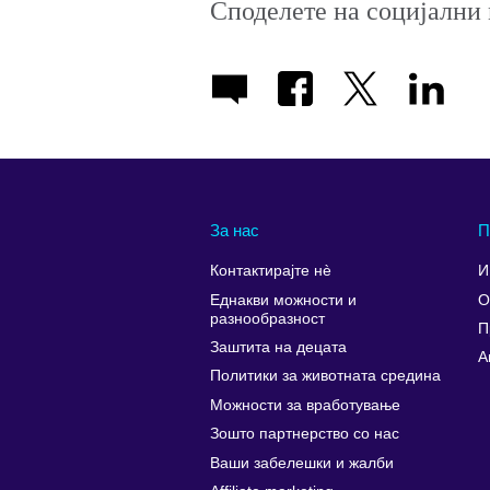
Споделете на социјални
За нас
П
Контактирајте нè
И
Еднакви можности и
О
разнообразност
П
Заштита на децата
A
Политики за животната средина
Можности за вработување
Зошто партнерство со нас
Ваши забелешки и жалби