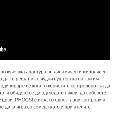
 во кучешка авантура во динамичен и живописен
а да се решат и со чудни суштества на кои им
рдинирајте се кога го користите контролорот за да
то, и обидете се да одгледате пикви, да соберете
е црви. PHOGS! е игра со едноставни контроли и
 да ја игра со семејството и пријателите.