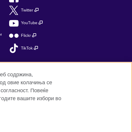
Twitter
YouTube
и
Flickr
TikTok
веб содржина,
 од овие колачиња се
 согласност. Повеќе
годите вашите избори во
сти.