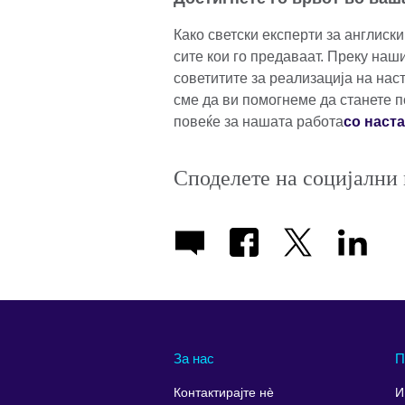
Како светски експерти за англиски
сите кои го предаваат. Преку наш
советитите за реализација на нас
сме да ви помогнеме да станете п
повеќе за нашата работа
со наста
Споделете на социјални
За нас
П
Контактирајте нè
И