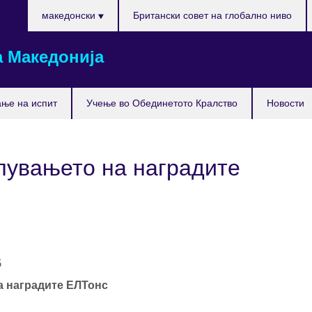
Изберете
македонски
Британски совет на глобално ниво
го
вашиот
 Македонија
јазик
ње на испит
Учење во Обединетото Кралство
Новости
лувањето на наградите
5
а наградите ЕЛТонс