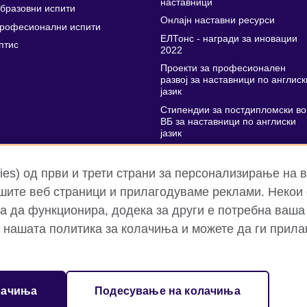
наставници
бразовни испити
Онлајн наставни ресурси
рофесионални испити
ЕЛТонс - награди за иновации
птис
2022
Проекти за професионален
развој за наставници по англиск
јазик
Стипендии за постдипломски во
ВБ за наставници по англиски
јазик
Поддршка за усовршување на
наставниците
es) од први и трети страни за персонализирање на 
шите веб страници и прилагодуваме реклами. Некои
а да функционира, додека за други е потребна ваша
о нашата политика за колачиња и можете да ги прила
Приватност и услови
Колачиња
Мапа на страницата
иот совет за односи на полето на културата и за образовни можно
лачиња
Подесување на колачиња
а: 209131 (Англија и Велс) SC037733 (Шкотска)