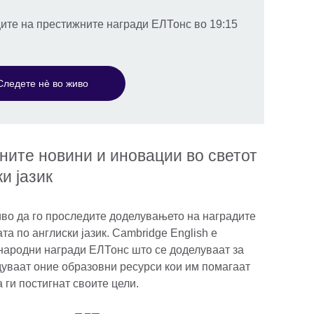
ците на престижните награди ЕЛТонс во 19:15
Следете нè во живо
ните новини и иновации во светот
и јазик
иво да го проследите доделувањето на наградите
а по англиски јазик. Cambridge English е
народни награди ЕЛТонс што се доделуваат за
дуваат оние образовни ресурси кои им помагаат
 ги постигнат своите цели.