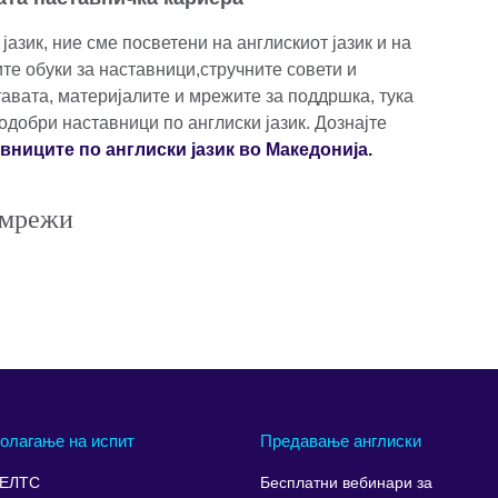
 јазик, ние сме посветени на англискиот јазик и на
ите обуки за наставници,стручните совети и
тавата, материјалите и мрежите за поддршка, тука
одобри наставници по англиски јазик. Дознајте
вниците по англиски јазик во Македонија.
 мрежи
олагање на испит
Предавање англиски
ЕЛТС
Бесплатни вебинари за