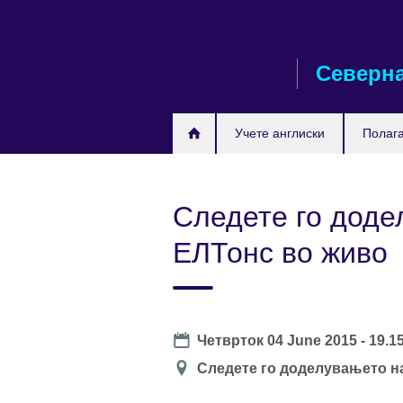
Skip
to
main
Северна
content
Учете англиски
Полага
Следете го доде
ЕЛТонс во живо
Date
Четврток 04 June 2015 - 19.1
Локација
Следете го доделувањето н