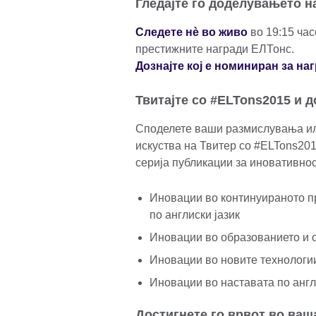
Гледајте го доделувањето н
Следете нè во живо
во 19:15 час
престижните награди ЕЛТонс.
Дознајте кој е номиниран за на
Твитајте со #ELTons2015 и д
Споделете ваши размислувања ил
искуства на Твитер со #ELTons201
серија публикации за иновативнос
Иновации во континуираното 
по англиски јазик
Иновации во образованието и о
Иновации во новите технологии
Иновации во наставата по англи
Достигнете го врвот во ваш