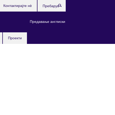
Контактирајте нè
Пребарувај
Предавање англиски
Проекти