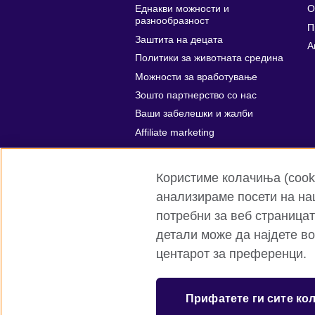
Еднакви можности и
О
разнообразност
П
Заштита на децата
A
Политики за животната средина
Можности за вработување
Зошто партнерство со нас
Ваши забелешки и жалби
Affiliate marketing
Користиме колачиња (cooki
анализираме посети на на
потребни за веб страницат
детали може да најдете в
Британски совет на глобално ниво
центарот за преференци.
© 2026 British Council
Меѓународна организација на Британск
Прифатете ги сите ко
Регистрирана добротворна организациј