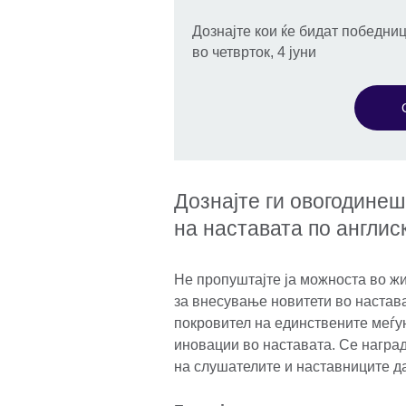
Дознајте кои ќе бидат победни
во четврток, 4 јуни
Дознајте ги овогодинеш
на наставата по англиск
Не пропуштајте ја можноста во ж
за внесување новитети во настават
покровител на единствените меѓу
иновации во наставата. Се награ
на слушателите и наставниците да