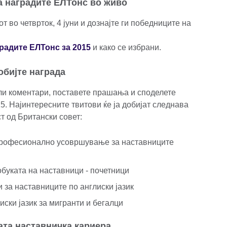
а наградите ЕЛТонс во живо
от во четврток, 4 јуни и дознајте ги победниците на
градите ЕЛТонс за 2015
и како се избрани.
обијте награда
и коментари, поставете прашања и споделете
5. Најинтересните твитови ќе ја добијат следнава
т од Британски совет:
професионално усовршување за наставниците
буката на наставници - почетници
 за наставниците по англиски јазик
ски јазик за мигранти и бегалци
ата наставничка кариера