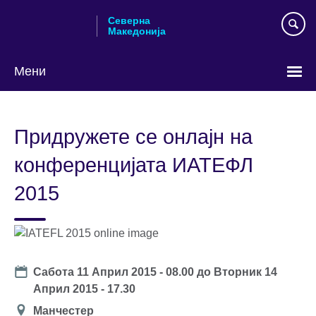
Skip
Северна
to
Македонија
main
content
Мени
Изберете
го
Придружете се онлајн на
вашиот
јазик
конференцијата ИАТЕФЛ
2015
Date
Сабота 11 Април 2015 - 08.00
до
Вторник 14
Април 2015 - 17.30
Локација
Манчестер