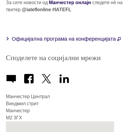
За сите новости од
Манчестер онлајн
следете нè на
твитер
@iateflonline #IATEFL
Официјална програма на конференцијата
Споделете на социјални мрежи
Манчестер Централ
Виндмил стрит
Манчестер
М2 3ГХ