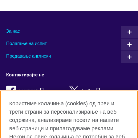
За нас
Полагање на испит
Предавање англиски
Контактирајте не
Facebook
Twitter
Користиме колачиња (cookies) од први и
YouTube
Flickr
трети страни за персонализирање на веб
TikTok
содржина, анализираме посети на нашите
веб страници и прилагодуваме реклами.
Некои од овие колачиња се потребни за веб