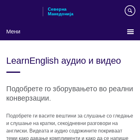
Skip
Северна
to
Македонија
main
content
Мени
Изберете
го
LearnEnglish аудио и видео
вашиот
јазик
Подобрете го зборувањето во реални
конверзации.
Подобрете ги васите вештини за слушање со гледање
и слушање на кратки, секојдневни разговори на
англиски. Видеата и аудио содржините покриваат
теми како давање комплименти и како да се напише