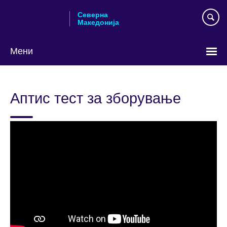
Skip
Северна
to
Македонија
main
content
Мени
Изберете
го
Аптис тест за зборување
вашиот
јазик