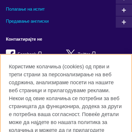
Полагање на испит
Предавање англиски
Контактирајте не
Facebook
Twitter
Користиме колачиња (cookies) од први и
YouTube
Flickr
трети страни за персонализирање на веб
TikTok
содржина, анализираме посети на нашите
веб страници и прилагодуваме реклами.
Некои од овие колачиња се потребни за веб
страницата да функционира, додека за други
Британски совет на глобално ниво
е потребна ваша согласност. Повеќе детали
Приватност и услови
може да најдете во нашата политика за
Колачиња
колачиња и можете да ги прилагодите