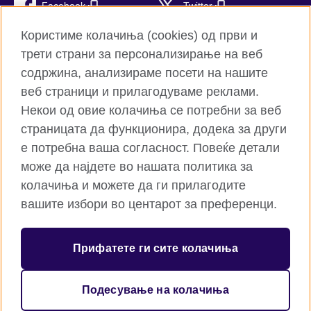
Facebook
Twitter
Користиме колачиња (cookies) од први и
YouTube
Flickr
трети страни за персонализирање на веб
TikTok
содржина, анализираме посети на нашите
веб страници и прилагодуваме реклами.
Некои од овие колачиња се потребни за веб
страницата да функционира, додека за други
Британски совет на глобално ниво
е потребна ваша согласност. Повеќе детали
Приватност и услови
може да најдете во нашата политика за
Колачиња
колачиња и можете да ги прилагодите
Мапа на страницата
вашите избори во центарот за преференци.
© 2026 British Council
Прифатете ги сите колачиња
Меѓународна организација на Британскиот совет за односи
на полето на културата и за образовни можности.
Регистрирана добротворна организација: 209131 (Англија и
Подесување на колачиња
Велс) SC037733 (Шкотска)