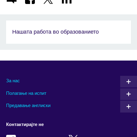
Нашата работа во образованието
За нас
Полагање на испит
Предавање англиски
Контактирајте не