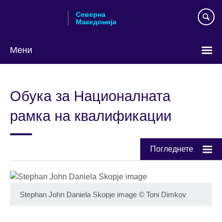
Skip
Северна
to
Македонија
main
content
Мени
Изберете
го
Обука за Националната
вашиот
јазик
рамка на квалификации
Погледнете
Stephan John Daniela Skopje image
©
Toni Dimkov